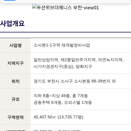
사업개요
소사본1-1구역 재개발정비사업
사업명
일반상업지역, 제2종일반주거지역, 자연녹지지역,
지역지구
시가지경관지구(중심), 방화지구
경기도 부천시 소사구 소사본동 88-39번지 외
위치
지하 8층~지상 49층, 총 7개동
규모
공동주택 6개동, 오피스텔 1개동
45,407.50㎡ (13,735.77평)
구역면적