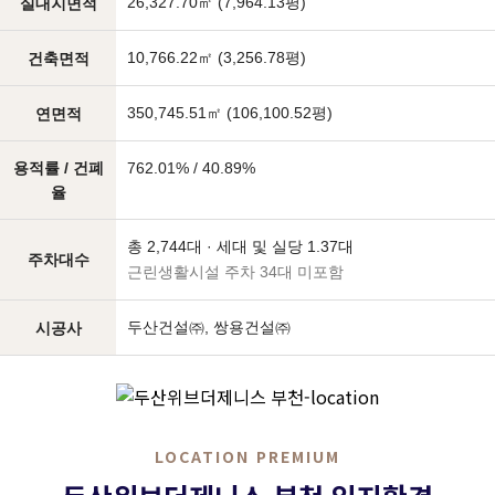
26,327.70㎡ (7,964.13평)
실대지면적
10,766.22㎡ (3,256.78평)
건축면적
350,745.51㎡ (106,100.52평)
연면적
용적률 / 건폐
762.01% / 40.89%
율
총 2,744대 · 세대 및 실당 1.37대
주차대수
근린생활시설 주차 34대 미포함
두산건설㈜, 쌍용건설㈜
시공사
LOCATION PREMIUM