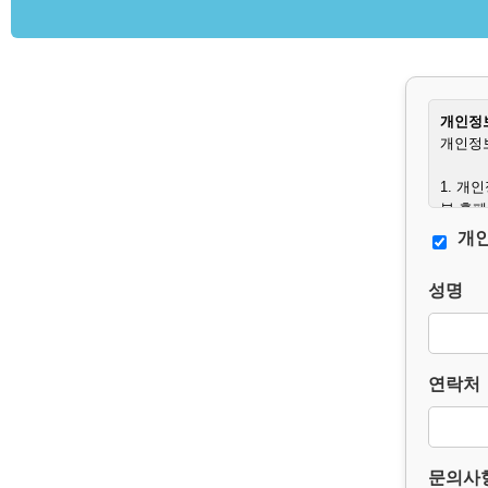
개인정보
개인정보
1. 개
본 홈페
서 개인
개인
2. 수
성명
– 필수
– 수집
3. 개
연락처
본 홈페
다.
단, 다
– 보존
– 보존
문의사