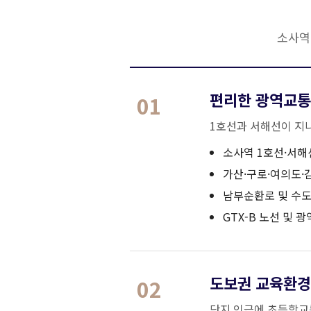
소사역
편리한 광역교
01
1호선과 서해선이 지나
소사역 1호선·서해
가산·구로·여의도·
남부순환로 및 수
GTX-B 노선 및
도보권 교육환경
02
단지 인근에 초등학교