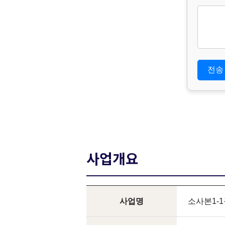
관한 법
– 보존 
4. 부
위 개인
심고객
사업개요
사업명
소사본1-