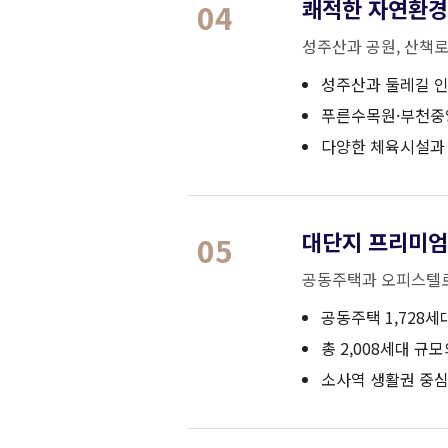
쾌적한 자연환경
04
성주산과 공원, 산책
성주산과 둘레길 
푸른수목원·부천중
다양한 체육시설과
대단지 프리미엄
05
공동주택과 오피스텔로
공동주택 1,728세
총 2,008세대 규
소사역 생활권 중심