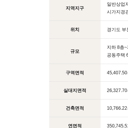
일반상업지
지역지구
시가지경관
위치
경기도 부천
지하 8층~
규모
공동주택 
구역면적
45,407.50
실대지면적
26,327.70
건축면적
10,766.22
연면적
350,745.