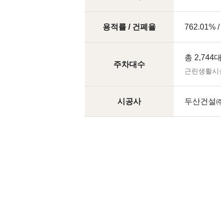
용적률 / 건폐율
762.01% /
총 2,744
주차대수
근린생활시설
시공사
두산건설㈜